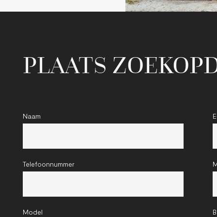
PLAATS ZOEKOP
Naam
E
Telefoonnummer
M
Model
B