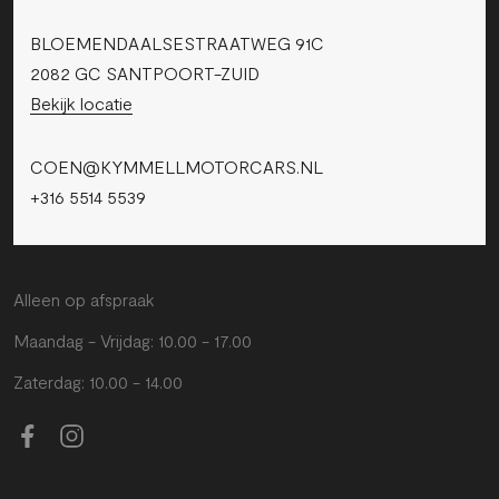
BLOEMENDAALSESTRAATWEG 91C
2082 GC SANTPOORT-ZUID
Bekijk locatie
COEN@KYMMELLMOTORCARS.NL
+316 5514 5539
Alleen op afspraak
Maandag - Vrijdag: 10.00 - 17.00
Zaterdag: 10.00 - 14.00